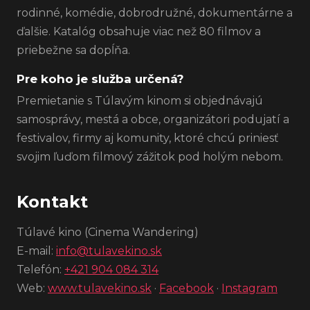
rodinné, komédie, dobrodružné, dokumentárne a
ďalšie. Katalóg obsahuje viac než 80 filmov a
priebežne sa dopĺňa.
Pre koho je služba určená?
Premietanie s Túlavým kinom si objednávajú
samosprávy, mestá a obce, organizátori podujatí a
festivalov, firmy aj komunity, ktoré chcú priniesť
svojim ľuďom filmový zážitok pod holým nebom.
Kontakt
Túlavé kino (Cinema Wandering)
E-mail:
info@tulavekino.sk
Telefón:
+421 904 084 314
Web:
www.tulavekino.sk
·
Facebook
·
Instagram