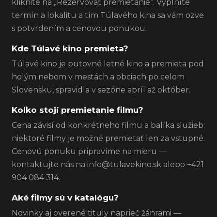
kliknite na „Rezervovať premietanie“. Vyplníte
termín a lokalitu a tím Túlavého kina sa vám ozve
s potvrdením a cenovou ponukou.
Kde Túlavé kino premieta?
Túlavé kino je putovné letné kino a premieta pod
holým nebom v mestách a obciach po celom
Slovensku, spravidla v sezóne apríl až október.
Koľko stojí premietanie filmu?
Cena závisí od konkrétneho filmu a balíka služieb;
niektoré filmy je možné premietať len za vstupné.
Cenovú ponuku pripravíme na mieru —
kontaktujte nás na info@tulavekino.sk alebo +421
904 084 314.
Aké filmy sú v katalógu?
Novinky aj overené tituly naprieč žánrami —